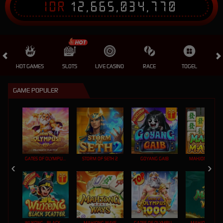
IDR
12,665,034,770
HOT GAMES
SLOTS
LIVE CASINO
RACE
TOGEL
OL
GAME POPULER
GATES OF OLYMPUS POP
STORM OF SETH 2
GOYANG GAIB
MAHJONG MAX
WUKONG - BLACK SCATTER
MAHJONG WAYS
GATES OF OLYMPUS 1000
MAHJONG WAYS