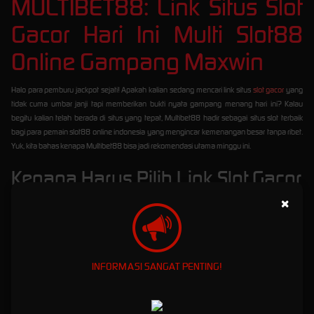
MULTIBET88: Link Situs Slot
Gacor Hari Ini Multi Slot88
Online Gampang Maxwin
Halo para pemburu jackpot sejati! Apakah kalian sedang mencari link situs
slot gacor
yang
tidak cuma umbar janji tapi memberikan bukti nyata gampang menang hari ini? Kalau
begitu kalian telah berada di situs yang tepat, Multibet88 hadir sebagai situs slot terbaik
bagi para pemain slot88 online indonesia yang mengincar kemenangan besar tanpa ribet.
Yuk, kita bahas kenapa Multibet88 bisa jadi rekomendasi utama minggu ini.
Kenapa Harus Pilih Link Slot Gacor
Multibet88?
×
Memilih situs yang tepat untuk bermain slot online agar lebih aman adalah langkah
pertama menuju maxwin. Multibet88 merupakan salah satu situs
slot gacor hari ini
yang
sudah mengantongi lisensi internasional. Melalui link slot gacor alternatif yang disediakan,
INFORMASI SANGAT PENTING!
kamu bakal mendapatkan akses lebih lancar, aman, dan bebas blokir.
Sebagai penyedia link slot terpercaya, Multibet88 juga memastikan seluruh transaksi
berjalan transparan dan super cepat. Jadi, kamu bisa fokus menyusun strategi tanpa perlu