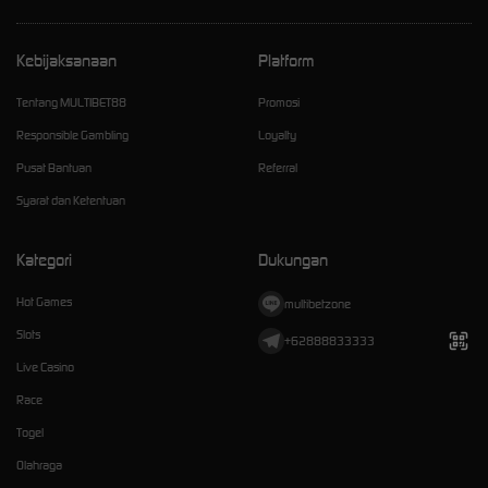
Kebijaksanaan
Platform
Tentang MULTIBET88
Promosi
Responsible Gambling
Loyalty
Pusat Bantuan
Referral
Syarat dan Ketentuan
Kategori
Dukungan
Hot Games
multibetzone
Slots
+62888833333
Live Casino
Race
Togel
Olahraga