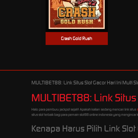
Crash Gold Rush
MULTIBET88: Link Situs Slot Gacor Hari Ini Multi
MULTIBET88: Link Situs 
Halo para pemburu jackpot sejati! Apakah kalian sedang mencari link situs
situs slot terbaik bagi para pemain slot88 online indonesia yang mengincar
Kenapa Harus Pilih Link Slot