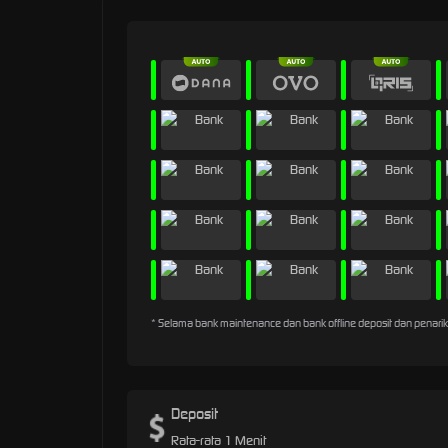
* Selama bank maintenance dan bank offline deposit dan penarik
Deposit
Rata-rata 1 Menit