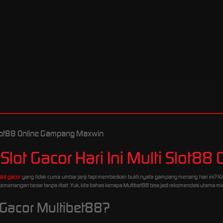
 Slot88 Online Gampang Maxwin
Slot Gacor Hari Ini Multi Slot
slot gacor
yang tidak cuma umbar janji tapi memberikan bukti nyata gampang menang hari ini? Kala
 kemenangan besar tanpa ribet. Yuk, kita bahas kenapa Multibet88 bisa jadi rekomendasi utama min
 Gacor Multibet88?