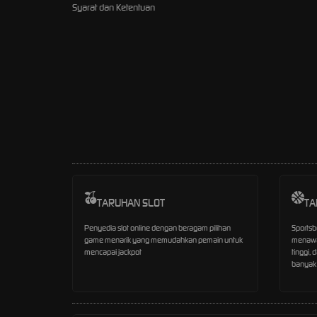
Syarat dan Ketentuan
TARUHAN SLOT
TA
Penyedia slot online dengan beragam pilihan
Sportsb
game menarik yang memudahkan pemain untuk
menawar
mencapai jackpot
tinggi,
banyak 