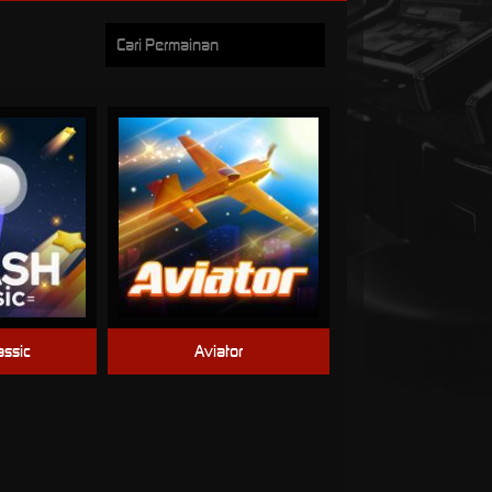
assic
Aviator