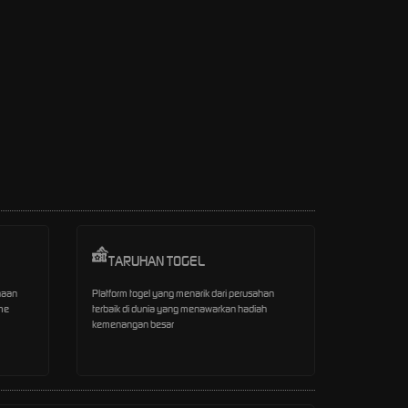
TARUHAN TOGEL
haan
Platform togel yang menarik dari perusahan
ame
terbaik di dunia yang menawarkan hadiah
kemenangan besar