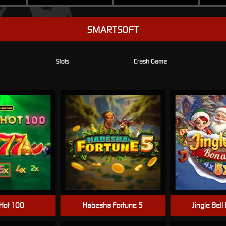
SMARTSOFT
Slots
Crash Game
 Hot 100
Habesha Fortune 5
Jingle Bel