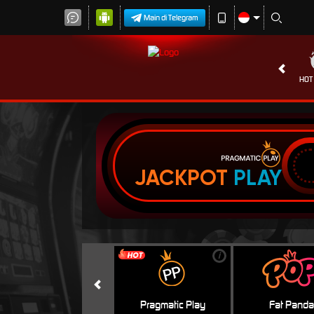
Main di Telegram
HOT
JACKPOT
PLAY
i
Pragmatic Play
Fat Pand