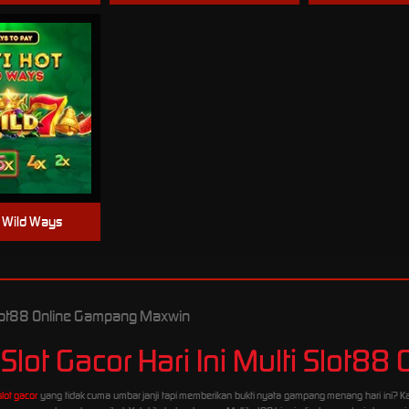
t Wild Ways
 Slot88 Online Gampang Maxwin
Slot Gacor Hari Ini Multi Slot
slot gacor
yang tidak cuma umbar janji tapi memberikan bukti nyata gampang menang hari ini? Kala