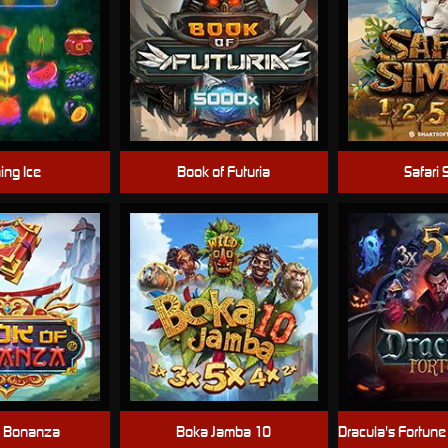
ing Ice
Book of Futuria
Safari 
f Bonanza
Boka Jamba 10