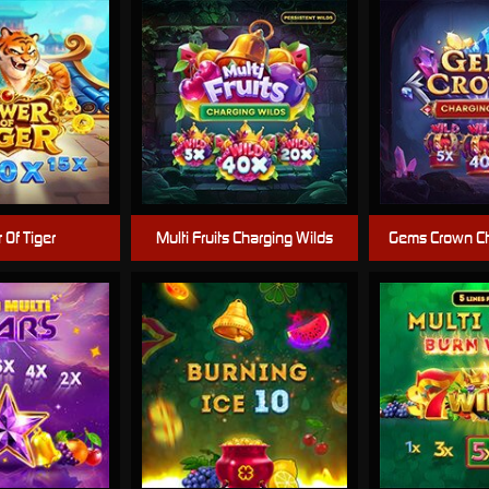
 Of Tiger
Multi Fruits Charging Wilds
Gems Crown Ch