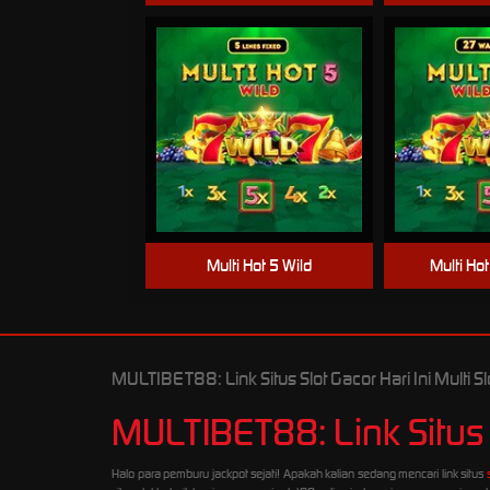
Multi Hot 5 Wild
Multi Ho
MULTIBET88: Link Situs Slot Gacor Hari Ini Multi
MULTIBET88: Link Situs 
Halo para pemburu jackpot sejati! Apakah kalian sedang mencari link situs