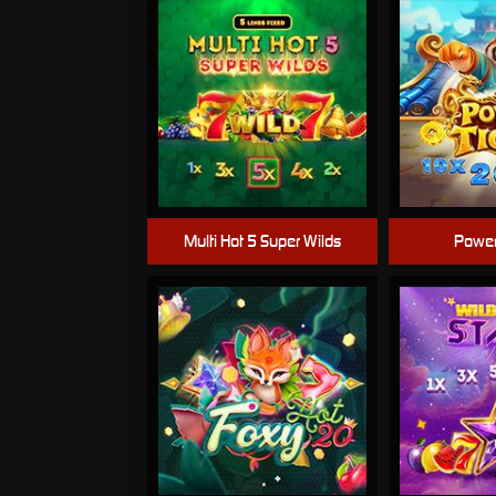
Multi Hot 5 Super Wilds
Power