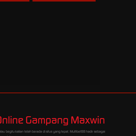
88 Online Gampang Maxwin
u begitu kalian telah berada di situs yang tepat, Multibet88 hadir sebagai