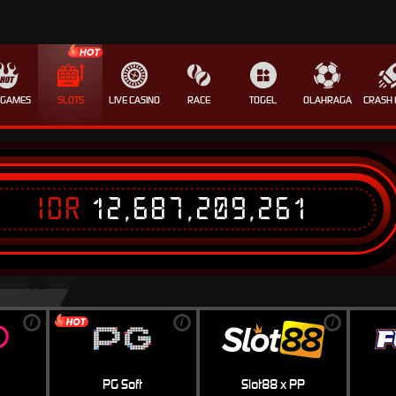
 GAMES
SLOTS
LIVE CASINO
RACE
TOGEL
OLAHRAGA
CRASH
IDR
12,687,209,261
i
i
i
a
PG Soft
Slot88 x PP