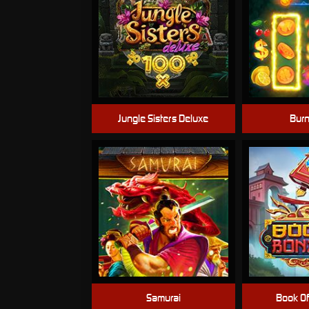
Jungle Sisters Deluxe
Burn
Samurai
Book O