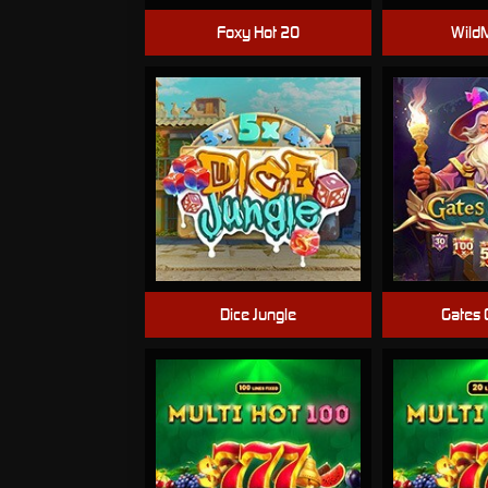
Foxy Hot 20
WildM
Dice Jungle
Gates 